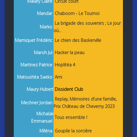
Malary Claire
Circuit court
Mandar
Chaboom - Le Tournoi
La brigade des souvenirs ; Le jour
Marko
où...
Marniquet Frédéric
Le chien des Baskerville
Maroh Jul
Hacker la peau
Martinez Patrice
Hoplitéa 4
Matsushita Saeko
Ami
Maury Hubert
Dissident Club
Replay, Mémoires d'une famille,
Mechner Jordan
Prix Château de Cheverny 2023
Michalak
Tous ensemble !
Emmanuel
Miléna
Goupile la sorcière