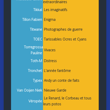
extraordinaires
Tikkal
Les imaginatifs
Tillon Fabien
Enigma
Titwane
Photographes de guerre
TOEC
Tarissables Ocres et Cyans
Torregrossa
Vivaces
Pauline
Toth-M
Distress
Tronchet
L'année fantôme
Typex
Andy un conte de faits
Van Ooijen Niek
Nieuwe Garde
Le Renard, le Corbeau et tous
Véropée
leurs potos