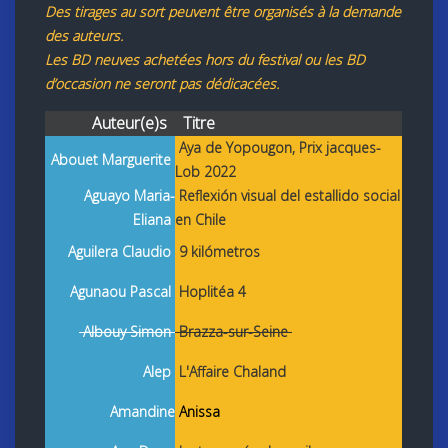
Des tirages au sort peuvent être organisés à la demande
des auteurs.
Les BD neuves achetées hors du festival ou les BD
d’occasion ne seront pas dédicacées.
Auteur(e)s
Titre
Aya de Yopougon,
Prix jacques-
Abouet Marguerite
Lob 2022
Aguayo Maria-
Reflexión visual del estallido social
Eliana
en Chile
Aguilera Claudio
9 kilómetros
Agunaou Pascal
Hoplitéa 4
Albouy Simon
Brazza-sur-Seine
Alep
L'Affaire Chaland
Amandine
Anissa