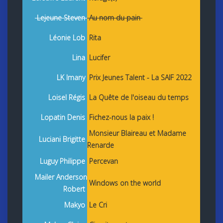
Lejeune Steven
Au nom du pain
Léonie Lob
Rita
Lina
Lucifer
LK Imany
Prix Jeunes Talent - La SAIF 2022
Loisel Régis
La Quête de l'oiseau du temps
Lopatin Denis
Fichez-nous la paix !
Monsieur Blaireau et Madame
Luciani Brigitte
Renarde
Luguy Philippe
Percevan
Mailer Anderson
Windows on the world
Robert
Makyo
Le Cri