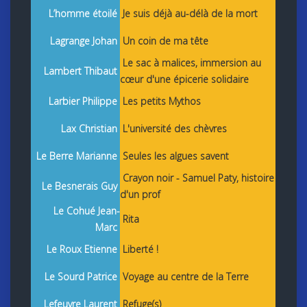
L’homme étoilé
Je suis déjà au-délà de la mort
Lagrange Johan
Un coin de ma tête
Le sac à malices, immersion au
Lambert Thibaut
cœur d'une épicerie solidaire
Larbier Philippe
Les petits Mythos
Lax Christian
L'université des chèvres
Le Berre Marianne
Seules les algues savent
Crayon noir - Samuel Paty, histoire
Le Besnerais Guy
d'un prof
Le Cohué Jean-
Rita
Marc
Le Roux Etienne
Liberté !
Le Sourd Patrice
Voyage au centre de la Terre
Lefeuvre Laurent
Refuge(s)