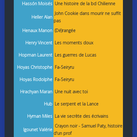
Hassón Moisés
Une histoire de la bd Chilienne
John Cookie dans mourir ne suffit
Heller Alan
pas
Henaux Manon
(Dé)rangée
Henry Vincent
Les moments doux
Hopman Laurent
Les guerres de Lucas
Hoyas Christophe
Fa-Seiryru
Hoyas Rodolphe
Fa-Seiryru
Hrachyan Maran
Une nuit avec toi
Hub
Le serpent et la Lance
Hyman Miles
La vie secrète des écrivains
Crayon noir - Samuel Paty, histoire
Igounet Valérie
d'un prof