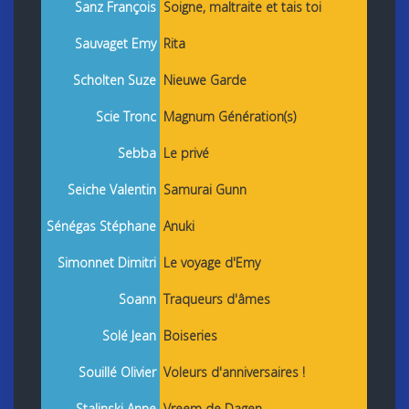
Sanz François
Soigne, maltraite et tais toi
Sauvaget Emy
Rita
Scholten Suze
Nieuwe Garde
Scie Tronc
Magnum Génération(s)
Sebba
Le privé
Seiche Valentin
Samurai Gunn
Sénégas Stéphane
Anuki
Simonnet Dimitri
Le voyage d'Emy
Soann
Traqueurs d'âmes
Solé Jean
Boiseries
Souillé Olivier
Voleurs d'anniversaires !
Stalinski Anne
Vreem de Dagen