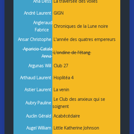
Ana Dess
La traversée des voiles
André Laurent
GIGN
Angleraud
Chroniques de la Lune noire
Fabrice
Ansar Christophe
L'année des quatres empereurs
Aparicio Catala
L'ondine de l'étang
Anna
Argunas Will
Club 27
Arthaud Laurent
Hoplitéa 4
Astier Laurent
La venin
Le Club des anxieux qui se
Aubry Pauline
soignent
Auclin Gérald
Acabécédaire
Augel William
Little Katherine Johnson