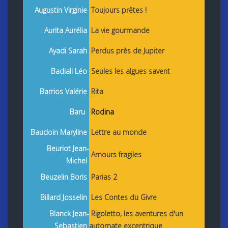
Augustin Virginie
Toujours prêtes !
Aurita Aurélia
La vie gourmande
Ayadi Sarah
Perdus près de Jupiter
Badiali Léo
Seules les algues savent
Barrios Valérie
Rita
Baru
Rodina
Baudoin Maryline
Lettre au monde
Beuriot Jean-
Amours fragiles
Michel
Beuzelin Boris
Parias 2
Billard Josselin
Les Contes du Givre
Blanck Jean-
Rigoletto, les aventures d'un
Sebastien
automate excentrique