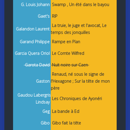
G. Louis Johann
Swamp , Un été dans le bayou
Gaet's
RIP
La truie, le juge et l'avocat, Le
Galandon Laurent
temps des jonquilles
Garand Philippe
Rampe en Plan
Garcia Quera Oriol
Le Comte Wilfred
Garota David
Nuit noire sur Caen
Renaud, né sous le signe de
Gaston
l'Hexagone ; Sur la tête de mon
père
Gaudou Labergris
Les Chroniques de Ayonéri
Lindsay
Geg
La bande à Ed
Gibo
Gibo fait la tête