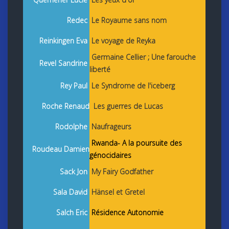
Redec
Le Royaume sans nom
Reinkingen Eva
Le voyage de Reyka
Germaine Cellier ; Une farouche
Revel Sandrine
liberté
Rey Paul
Le Syndrome de l'iceberg
Roche Renaud
Les guerres de Lucas
Rodolphe
Naufrageurs
Rwanda- A la poursuite des
Roudeau Damien
génocidaires
Sack Jon
My Fairy Godfather
Sala David
Hänsel et Gretel
Salch Eric
Résidence Autonomie