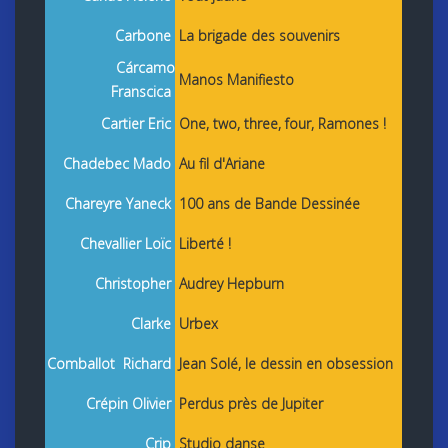
Carbone
La brigade des souvenirs
Cárcamo
Manos Manifiesto
Franscica
Cartier Eric
One, two, three, four, Ramones !
Chadebec Mado
Au fil d'Ariane
Chareyre Yaneck
100 ans de Bande Dessinée
Chevallier Loïc
Liberté !
Christopher
Audrey Hepburn
Clarke
Urbex
Comballot Richard
Jean Solé, le dessin en obsession
Crépin Olivier
Perdus près de Jupiter
Crip
Studio danse