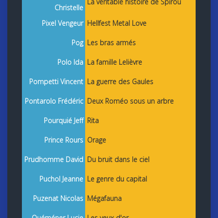
La véritable histoire de Spirou
Christelle
Pixel Vengeur
Hellfest Metal Love
Pog
Les bras armés
Polo Ida
La famille Lelièvre
Pompetti Vincent
La guerre des Gaules
Pontarolo Frédéric
Deux Roméo sous un arbre
Pourquié Jeff
Rita
Prince Rours
Orage
Prudhomme David
Du bruit dans le ciel
Puchol Jeanne
Le genre du capital
Puzenat Nicolas
Mégafauna
Quéméner Lucie
Les yeux d'or