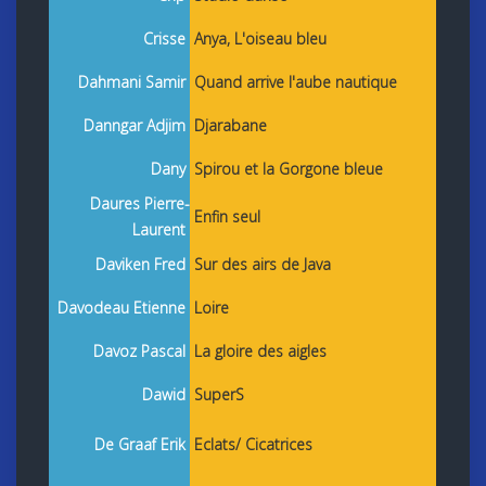
Crisse
Anya, L'oiseau bleu
Dahmani Samir
Quand arrive l'aube nautique
Danngar Adjim
Djarabane
Dany
Spirou et la Gorgone bleue
Daures Pierre-
Enfin seul
Laurent
Daviken Fred
Sur des airs de Java
Davodeau Etienne
Loire
Davoz Pascal
La gloire des aigles
Dawid
SuperS
De Graaf Erik
Eclats/ Cicatrices