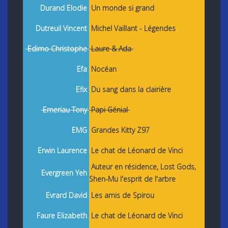
Durand Elodie
Un monde si grand
Dutreuil Vincent
Michel Vaillant - Légendes
Edimo Christophe
Laure & Ada
Efa
Nocéan
Efix
Du sang dans la clairière
Emeriau Tony
Papi Génial
EMG
Grandes Kitty Z97
Erwin Laurence
Le chat de Léonard de Vinci
Auteur en résidence,
Lost Gods,
Evergreen Yeh
Shen-Mu l'esprit de l'arbre
Evrard David
Les amis de Spirou
Faure Elizabeth
Le chat de Léonard de Vinci