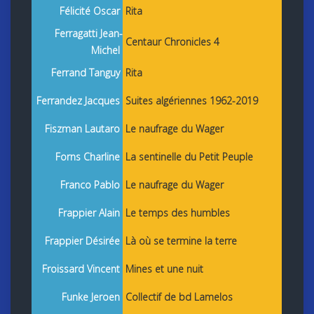
Félicité Oscar
Rita
Ferragatti Jean-
Centaur Chronicles 4
Michel
Ferrand Tanguy
Rita
Ferrandez Jacques
Suites algériennes 1962-2019
Fiszman Lautaro
Le naufrage du Wager
Forns Charline
La sentinelle du Petit Peuple
Franco Pablo
Le naufrage du Wager
Frappier Alain
Le temps des humbles
Frappier Désirée
Là où se termine la terre
Froissard Vincent
Mines et une nuit
Funke Jeroen
Collectif de bd Lamelos