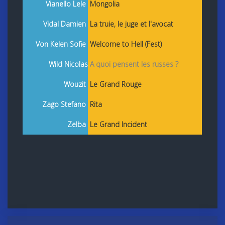
Vianello Lele
Mongolia
Vidal Damien
La truie, le juge et l'avocat
Von Kelen Sofie
Welcome to Hell (Fest)
Wild Nicolas
A quoi pensent les russes ?
Wouzit
Le Grand Rouge
Zago Stefano
Rita
Zelba
Le Grand Incident