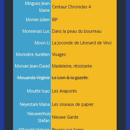
Minguez Jean-
Centaur Chronicles 4
Marie
Monier Julien
RIP
Monnerais Luc
Dans la peau du bourreau
Moon Li
La Joconde de Léonard de Vinci
Morinière Aurélien
Visages
Morvan Jean-David
Madeleine, résistante
Mouanda Virginie
Le Lion & la gazelle
Moutte Isao
Les évaporés
Neyestani Mana
Les oiseaux de papier
Nieuwenhuis
Nieuwe Garde
Stefan
N'Sondé Victoire
Brazza-sur-Seine