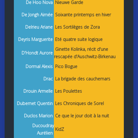
De Hoo Nova
Nieuwe Garde
De Jongh Aimée
Soixante printemps en hiver
Delrieu Ariane
Les Sortilèges de Zora
Deyris Marguerite
Eté quatre suite logique
Ginette Kolinka, récit d'une
D'Hondt Aurore
rescapée d'Auschwitz-Birkenau
Dormal Alexis
Pico Bogue
Drac
La brigade des cauchemars
Drouin Armelle
Les Poulettes
Dubernet Quentin
Les Chroniques de Sorel
Duclos Marion
Ce que le jour doit à la nuit
Ducoudray
KidZ
Aurélien