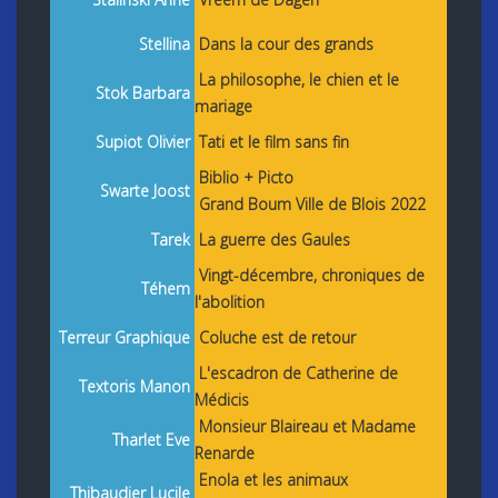
Stellina
Dans la cour des grands
La philosophe, le chien et le
Stok Barbara
mariage
Supiot Olivier
Tati et le film sans fin
Biblio + Picto
Swarte Joost
Grand Boum Ville de Blois 2022
Tarek
La guerre des Gaules
Vingt-décembre, chroniques de
Téhem
l'abolition
Terreur Graphique
Coluche est de retour
L'escadron de Catherine de
Textoris Manon
Médicis
Monsieur Blaireau et Madame
Tharlet Eve
Renarde
Enola et les animaux
Thibaudier Lucile