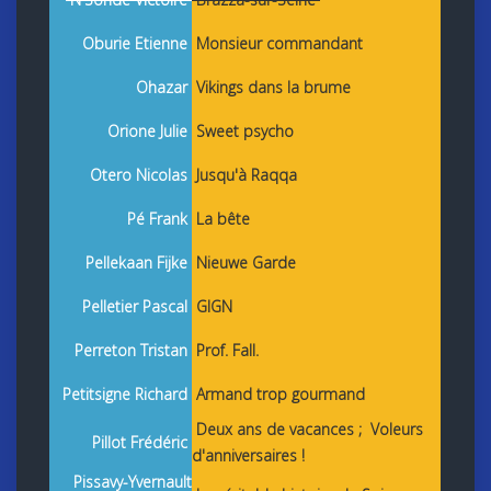
Oburie Etienne
Monsieur commandant
Ohazar
Vikings dans la brume
Orione Julie
Sweet psycho
Otero Nicolas
Jusqu'à Raqqa
Pé Frank
La bête
Pellekaan Fijke
Nieuwe Garde
Pelletier Pascal
GIGN
Perreton Tristan
Prof. Fall.
Petitsigne Richard
Armand trop gourmand
Deux ans de vacances ;
Voleurs
Pillot Frédéric
d'anniversaires !
Pissavy-Yvernault