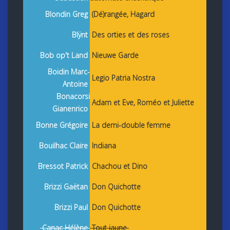
Blondin Greg
(Dé)rangée, Hagard
Blÿnt
Des orties et des roses
Bob op't Land
Nieuwe Garde
Boidin Marc-
Legio Patria Nostra
Antoine
Bonacorsi
Adam et Eve, Roméo et Juliette
Gianenrico
Bonne Grégoire
La demi-double femme
Bouilhac Claire
Indiana
Bressot Patrick
Chachou et Dino
Brizzi Gaëtan
Don Quichotte
Brizzi Paul
Don Quichotte
Canac Hélène
Tout jaune