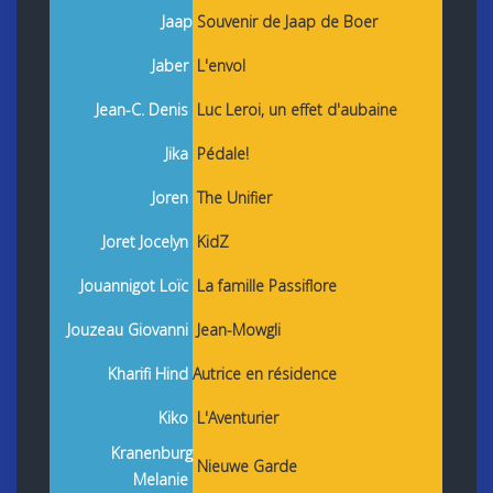
Jaap
Souvenir de Jaap de Boer
Jaber
L'envol
Jean-C. Denis
Luc Leroi, un effet d'aubaine
Jika
Pédale!
Joren
The Unifier
Joret Jocelyn
KidZ
Jouannigot Loïc
La famille Passiflore
Jouzeau Giovanni
Jean-Mowgli
Kharifi Hind
Autrice en résidence
Kiko
L'Aventurier
Kranenburg
Nieuwe Garde
Melanie