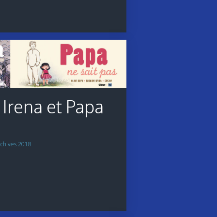
 Irena et Papa
rchives 2018