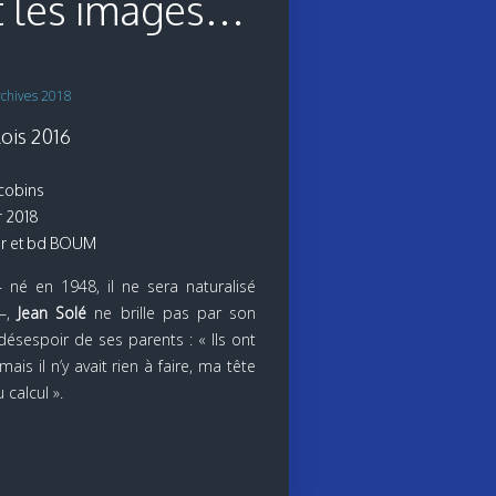
t les images…
rchives 2018
ois 2016
acobins
r 2018
er et bd BOUM
– né en 1948, il ne sera naturalisé
 –,
Jean Solé
ne brille pas par son
désespoir de ses parents : « Ils ont
ais il n’y avait rien à faire, ma tête
 calcul ».