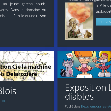
, un jeune garçon souris,
la Ville
iverny. Dans le domaine du
Bibloquet,
mis, une famille et une raison
Lire la 
Exposition L
lois
diables
2018
Publié dans
Expos temporaires - A