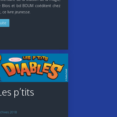
 de Blois et bd BOUM
coéditent chez
 ce livre jeunesse.
suite
es p’tits
rchives 2018