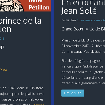
En écoutan
Jean Solé
prince de la
Publié dans
Expos temporaires - A
lon
Grand Boum-Ville de Bl
2018
Maison de la BD, 3 rue des J
24 novembre 2017 – 24 févrie
017
Commissariat : Patrick Gaum
Fils de réfugiés espagnols 
français qu’à l’adolescence
 BOUM
parcours scolaire, au grand 
dû se faire un sang d’encre, m
n’était ni à la grammaire ni au
 en 1945 dans le Finistère.
Lire la suite
ujours pour le plaisir, c'est
l passe professionnel. Après
 débute en 1968 dans
L'Enragé