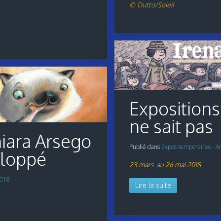
© Dutto/Soleil
Expositions
ne sait pas
hiara Arsego
Publié dans
Expos temporaires - A
lloppé
23 mars au 26 mai 2018
2018
Lire la suite