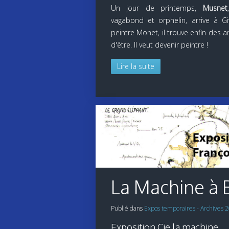
Un jour de printemps,
Musnet
vagabond et orphelin, arrive à G
peintre Monet, il trouve enfin des a
d'être. Il veut devenir peintre !
Lire la suite
La Machine à B
Publié dans
Expos temporaires - Archives 
Exposition Cie la machine