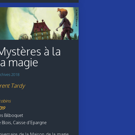
Mystères à la
la magie
rchives 2018
rent Tardy
cobins
019
ons Bilboquet
 Blois, Caisse d’Epargne
niversaire de la Maison de la magie,