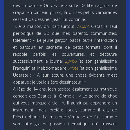
des crobards ». On devine la suite. De fil en aiguille, de
crayon en pinceau plutôt, là où ses petits camarades
cessent de dessiner, Jean, lui, continue.
« À la maison, on lisait surtout
Vaillant.
C’était le seul
périodique de BD que mes parents, communistes,
toléraient ». Le jeune garçon passe outre l’interdiction
et parcourt en cachette de petits formats dont il
recopie parfois les couvertures, et découvre
successivement le journal
Spirou
(et son génialissime
Franquin) et l’hebdomadaire
Pilote
(et son génialissime
Uderzo) : « À leur lecture, une chose évidente m’est
apparue : je voulais être dessinateur ! »
À l’âge de 14 ans, Jean assiste également au mythique
concert des Beatles à l’Olympia : « Le genre de choc
qui vous marque à vie ! ». Il aurait pu apprendre un
instrument, mais préfère jouer, comme il dit, de
l’électrophone. La musique s’impose de fait comme
son autre grande passion, thématique qu’il transcrit