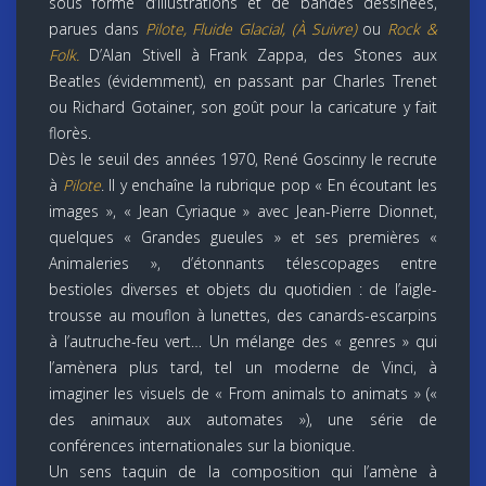
sous forme d’illustrations et de bandes dessinées,
parues dans
Pilote, Fluide Glacial, (À Suivre)
ou
Rock &
Folk.
D’Alan Stivell à Frank Zappa, des Stones aux
Beatles (évidemment), en passant par Charles Trenet
ou Richard Gotainer, son goût pour la caricature y fait
florès.
Dès le seuil des années 1970, René Goscinny le recrute
à
Pilote
. Il y enchaîne la rubrique pop « En écoutant les
images », « Jean Cyriaque » avec Jean-Pierre Dionnet,
quelques « Grandes gueules » et ses premières «
Animaleries », d’étonnants télescopages entre
bestioles diverses et objets du quotidien : de l’aigle-
trousse au mouflon à lunettes, des canards-escarpins
à l’autruche-feu vert… Un mélange des « genres » qui
l’amènera plus tard, tel un moderne de Vinci, à
imaginer les visuels de « From animals to animats » («
des animaux aux automates »), une série de
conférences internationales sur la bionique.
Un sens taquin de la composition qui l’amène à