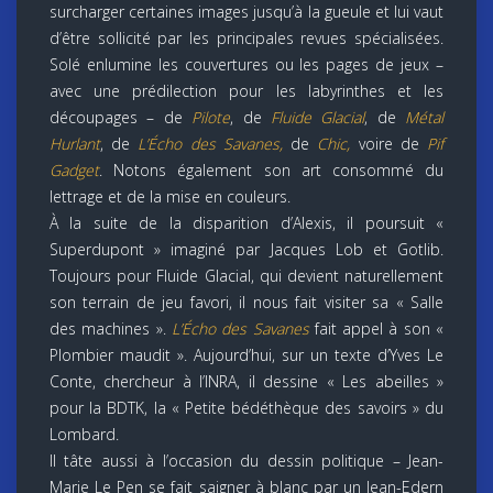
surcharger certaines images jusqu’à la gueule et lui vaut
d’être sollicité par les principales revues spécialisées.
Solé enlumine les couvertures ou les pages de jeux –
avec une prédilection pour les labyrinthes et les
découpages – de
Pilote
, de
Fluide Glacial
, de
Métal
Hurlant
, de
L’Écho des Savanes,
de
Chic,
voire de
Pif
Gadget
. Notons également son art consommé du
lettrage et de la mise en couleurs.
À la suite de la disparition d’Alexis, il poursuit «
Superdupont » imaginé par Jacques Lob et Gotlib.
Toujours pour Fluide Glacial, qui devient naturellement
son terrain de jeu favori, il nous fait visiter sa « Salle
des machines ».
L’Écho des Savanes
fait appel à son «
Plombier maudit ». Aujourd’hui, sur un texte d’Yves Le
Conte, chercheur à l’INRA, il dessine « Les abeilles »
pour la BDTK, la « Petite bédéthèque des savoirs » du
Lombard.
Il tâte aussi à l’occasion du dessin politique – Jean-
Marie Le Pen se fait saigner à blanc par un Jean-Edern