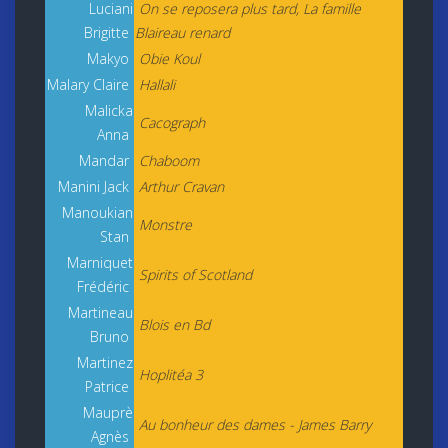
Luciani
On se reposera plus tard, La famille
Brigitte
Blaireau renard
Makyo
Obie Koul
Malary Claire
Hallali
Malicka
Cacograph
Anna
Mandar
Chaboom
Manini Jack
Arthur Cravan
Manoukian
Monstre
Stan
Marniquet
Spirits of Scotland
Frédéric
Martineau
Blois en Bd
Bruno
Martinez
Hoplitéa 3
Patrice
Mauprè
Au bonheur des dames - James Barry
Agnès