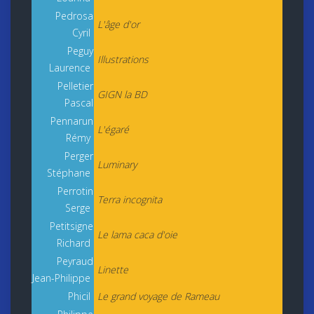
Pedrosa
L'âge d'or
Cyril
Peguy
Illustrations
Laurence
Pelletier
GIGN la BD
Pascal
Pennarun
L'égaré
Rémy
Perger
Luminary
Stéphane
Perrotin
Terra incognita
Serge
Petitsigne
Le lama caca d'oie
Richard
Peyraud
Linette
Jean-Philippe
Phicil
Le grand voyage de Rameau