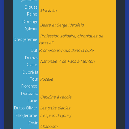
Dibussi
Mulatako
Reine
Dorange
Beate et Serge Klarsfeld
Sylvain
Profession solidaire, chroniques de
Dres Jérémie
l'accueil
Duf
Promenons-nous dans la bible
Dumas
Nationale 7 de Paris à Menton
Claire
Duprè la
Tour
Pucelle
Florence
Durbiano
Claudine à l'école
Lucie
Dutto Olivier
Les p'tits diables
Eho Jérôme
L'espion du jour J
Erwin
Chaboom