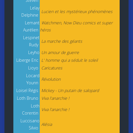
Steven
Lelay
Lucien et les mystérieux phénomènes
Delphine
Lemant
Watchmen, Now Dieu comics et super
Aurélien
héros
Lespinet
La marche des géants
Rudy
Leyho
Un amour de guerre
Liberge Eric
L' homme qui a séduit le soleil
Lioyo
Caricatures
Locard
Révolution
Younn
Loisel Régis
Mickey - Un putain de salopard
Loth Bruno
Viva l'anarchie !
Loth
Viva l'anarchie !
Corentin
Luccisano
Alésia
Silvio