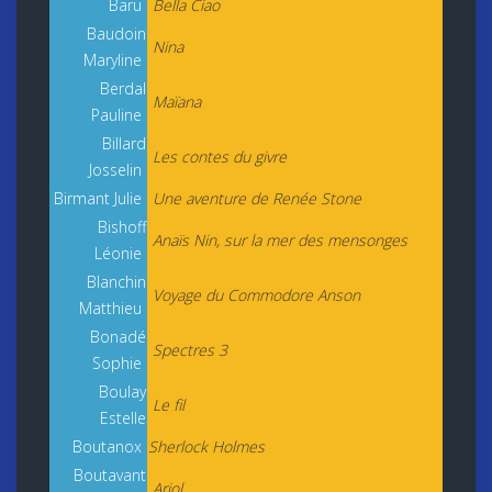
Baru
Bella Ciao
Baudoin
Nina
Maryline
Berdal
Maïana
Pauline
Billard
Les contes du givre
Josselin
Birmant Julie
Une aventure de Renée Stone
Bishoff
Anaïs Nin, sur la mer des mensonges
Léonie
Blanchin
Voyage du Commodore Anson
Matthieu
Bonadé
Spectres 3
Sophie
Boulay
Le fil
Estelle
Boutanox
Sherlock Holmes
Boutavant
Ariol