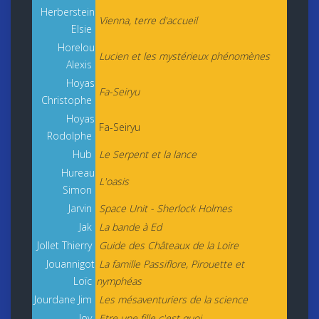
Herberstein
Vienna, terre d'accueil
Elsie
Horelou
Lucien et les mystérieux phénomènes
Alexis
Hoyas
Fa-Seiryu
Christophe
Hoyas
Fa-Seiryu
Rodolphe
Hub
Le Serpent et la lance
Hureau
L'oasis
Simon
Jarvin
Space Unit - Sherlock Holmes
Jak
La bande à Ed
Jollet Thierry
Guide des Châteaux de la Loire
Jouannigot
La famille Passiflore, Pirouette et
Loïc
nymphéas
Jourdane Jim
Les mésaventuriers de la science
Joy
Etre une fille c'est quoi