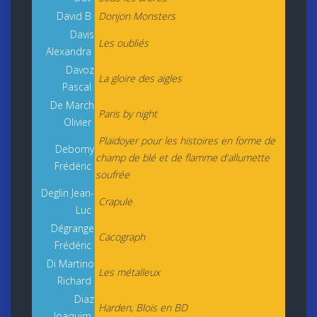
David B
Donjon Monsters
Davis
Les oubliés
Alexandra
Davoz
La gloire des aigles
Pascal
De March
Paris by night
Olivier
Plaidoyer pour les histoires en forme de
Debomy
champ de blé et de flamme d'allumette
Frédéric
soufrée
Deglin Jean-
Crapule
Luc
Dégrange
Cacograph
Frédéric
Di Martino
Les métalleux
Richard
Diaz
Harden, Blois en BD
Joaquim