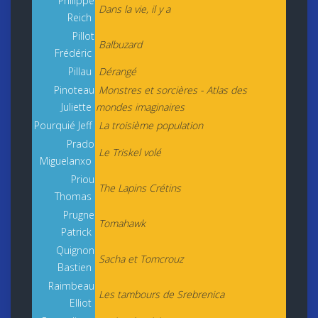
Philippe
Dans la vie, il y a
Reich
Pillot
Balbuzard
Frédéric
Pillau
Dérangé
Pinoteau
Monstres et sorcières - Atlas des
Juliette
mondes imaginaires
Pourquié Jeff
La troisième population
Prado
Le Triskel volé
Miguelanxo
Priou
The Lapins Crétins
Thomas
Prugne
Tomahawk
Patrick
Quignon
Sacha et Tomcrouz
Bastien
Raimbeau
Les tambours de Srebrenica
Elliot