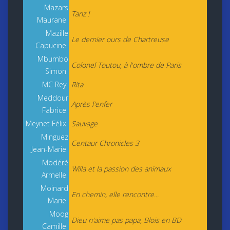
Mazars
Tanz !
Maurane
Mazille
Le dernier ours de Chartreuse
Capucine
Mbumbo
Colonel Toutou, à l'ombre de Paris
Simon
MC Rey
Rita
Meddour
Après l'enfer
Fabrice
Meynet Félix
Sauvage
Minguez
Centaur Chronicles 3
Jean-Marie
Modéré
Willa et la passion des animaux
Armelle
Moinard
En chemin, elle rencontre...
Marie
Moog
Dieu n'aime pas papa, Blois en BD
Camille