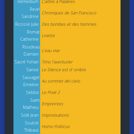
Remedium
L'arbre à Palabres
Revel
Chroniques de San Francisco
Sandrine
Ricossé Julie
Des bombes et des hommes
Romat
Linette
Catherine
Roudeau
L'eau vive
Damien
Sacré Yohan
Timo l'aventurier
Sanoe
Le Silence est d' ombre
Sauvaget
Au sommet del cielo
Emeline
Sebba
Le Privé 2
Siam
Empreintes
Mathieu
Solé Jean
Improvisations
Soulcié
Homo Politicus
Thibaut