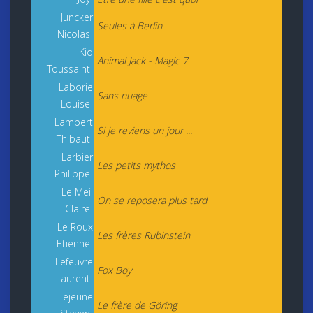
Juncker
Seules à Berlin
Nicolas
Kid
Animal Jack - Magic 7
Toussaint
Laborie
Sans nuage
Louise
Lambert
Si je reviens un jour ...
Thibaut
Larbier
Les petits mythos
Philippe
Le Meil
On se reposera plus tard
Claire
Le Roux
Les frères Rubinstein
Etienne
Lefeuvre
Fox Boy
Laurent
Lejeune
Le frère de Göring