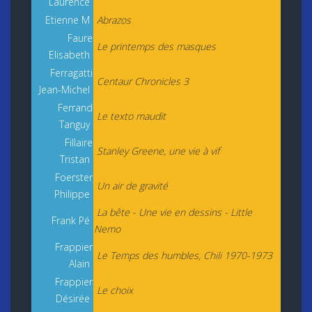
Laurence
Etienne M
Abrazos
Faure
Le printemps des masques
Elisabeth
Ferragatti
Centaur Chronicles 3
Jean-Michel
Ferrand
Le texto maudit
Tanguy
Fillaire
Stanley Greene, une vie à vif
Tristan
Foerster
Un air de gravité
Philippe
La bête - Une vie en dessins - Little
Frank Pé
Nemo
Frappier
Le Temps des humbles, Chili 1970-1973
Alain
Frappier
Le choix
Désirée