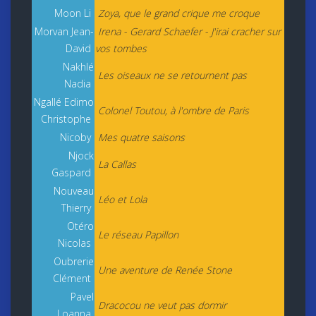
Moon Li
Zoya, que le grand crique me croque
Morvan Jean-
Irena - Gerard Schaefer - J'irai cracher sur
David
vos tombes
Nakhlé
Les oiseaux ne se retournent pas
Nadia
Ngallé Edimo
Colonel Toutou, à l'ombre de Paris
Christophe
Nicoby
Mes quatre saisons
Njock
La Callas
Gaspard
Nouveau
Léo et Lola
Thierry
Otéro
Le réseau Papillon
Nicolas
Oubrerie
Une aventure de Renée Stone
Clément
Pavel
Dracocou ne veut pas dormir
Loanna