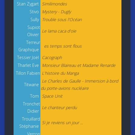
Stan Zygart
Similimondes
Stivo
Mystery - Dugly
Sully
Trouble sous l'Océan
Supiot
Le lama caca d'oie
Olivier
Terreur
L
es temps sont flous
Graphique
Tessier Joël
Cacograph
Tharlet Eve
Monsieur Blaireau et Madame Renarde
Tillon Fabien
L'histoire du Manga
Le Charles de Gaulle - Immersion à bord
Titwane
du porte-avions nucléaire
Tom
Space Unit
Tronchet
Le chanteur perdu
Didier
Trouillard
Si je reviens un jour ...
Stéphanie
Verron