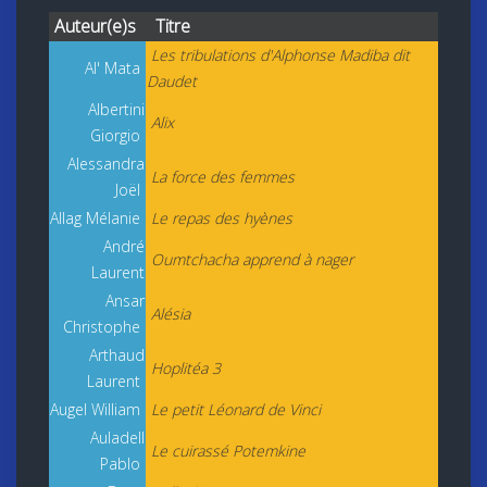
Auteur(e)s
Titre
Les tribulations d'Alphonse Madiba dit
Al' Mata
Daudet
Albertini
Alix
Giorgio
Alessandra
La force des femmes
Joël
Allag Mélanie
Le repas des hyènes
André
Oumtchacha apprend à nager
Laurent
Ansar
Alésia
Christophe
Arthaud
Hoplitéa 3
Laurent
Augel William
Le petit Léonard de Vinci
Auladell
Le cuirassé Potemkine
Pablo