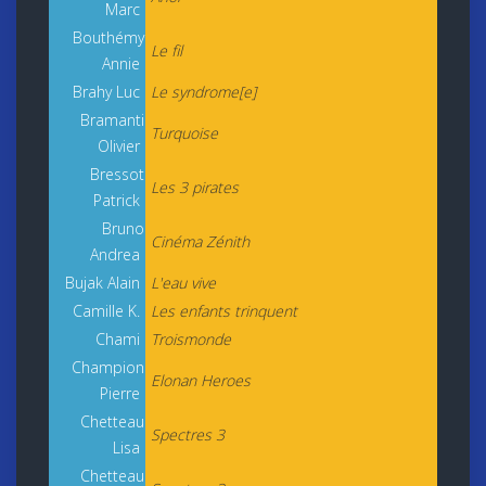
Marc
Bouthémy
Le fil
Annie
Brahy Luc
Le syndrome[e]
Bramanti
Turquoise
Olivier
Bressot
Les 3 pirates
Patrick
Bruno
Cinéma Zénith
Andrea
Bujak Alain
L'eau vive
Camille K.
Les enfants trinquent
Chami
Troismonde
Champion
Elonan Heroes
Pierre
Chetteau
Spectres 3
Lisa
Chetteau