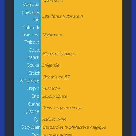
Spectres 3
Margaux
Chevallier
Les frères Rubinstein
Loïc
Colon de
Franciosi
Nightmare
Thibaut
Coste
Histoires d'avions
Franck
Couka
Dégonflé
Creich
Orléans en BD
Ambroise
Crépin
Eustache
Crip
Studio danse
Cunha
Dans les yeux de Lya
Justine
Cy.
Radium Girls
Dary Alain
Gaspard et le phylactère magique
Dav
Sous les arbres