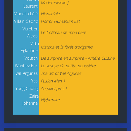
Mademoiselle J
Laurent
Vianello Lélé
Hispaniola
Villain Cédric
Horror Humanum Est
Vitrebert
Le Château de mon père
Alexis
Vittu
Matcha et la forêt d'origamis
Eglantine
Voutch
De surprise en surprise - Arriére Cuisine
Wantiez Eric
Le voyage de petite poussière
Will Argunas
The art of Will Argunas
Yas
Fusion Man 1
Yong Chong
Au pixel près !
Zaïre
Nightmare
Johanna