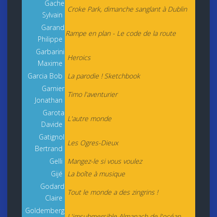
Gache
Croke Park, dimanche sanglant à Dublin
Sylvain
Garand
Rampe en plan - Le code de la route
Philippe
Garbarini
Heroics
Maxime
Garcia Bob
La parodie ! Sketchbook
Garnier
Timo l'aventurier
Jonathan
Garota
L'autre monde
Davide
Gatignol
Les Ogres-Dieux
Bertrand
Gelli
Mangez-le si vous voulez
Gijé
La boîte à musique
Godard
Tout le monde a des zingrins !
Claire
Goldemberg
L'imsubmersible Almanach de l'océan