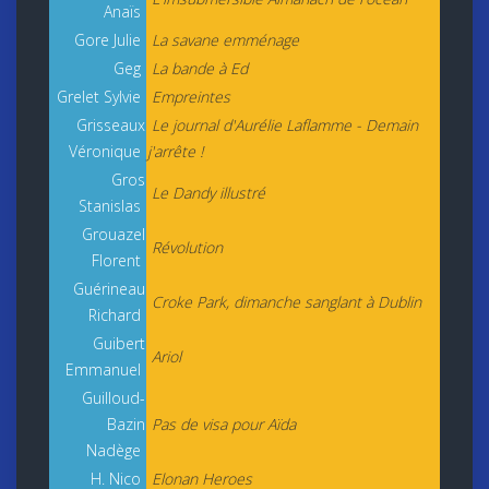
Anaïs
Gore Julie
La savane emménage
Geg
La bande à Ed
Grelet Sylvie
Empreintes
Grisseaux
Le journal d'Aurélie Laflamme - Demain
Véronique
j'arrête !
Gros
Le Dandy illustré
Stanislas
Grouazel
Révolution
Florent
Guérineau
Croke Park, dimanche sanglant à Dublin
Richard
Guibert
Ariol
Emmanuel
Guilloud-
Bazin
Pas de visa pour Aïda
Nadège
H. Nico
Elonan Heroes