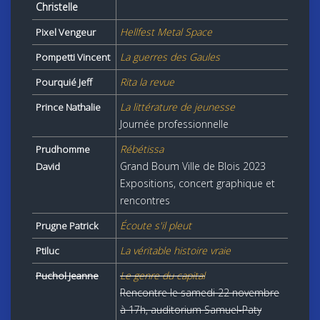
Christelle
Hellfest Metal Space
Pixel Vengeur
La guerres des Gaules
Pompetti Vincent
Rita la revue
Pourquié Jeff
La littérature de jeunesse
Prince Nathalie
Journée professionnelle
Rébétissa
Prudhomme
Grand Boum Ville de Blois 2023
David
Expositions, concert graphique et
rencontres
Écoute s'il pleut
Prugne Patrick
La véritable histoire vraie
Ptiluc
Le genre du capital
Puchol Jeanne
Rencontre le samedi 22 novembre
à 17h, auditorium Samuel-Paty