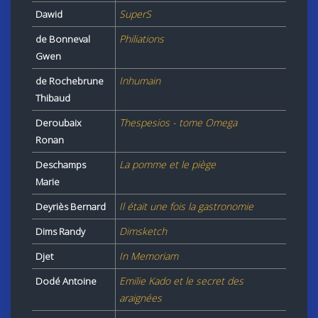
SuperS
Dawid
Philiations
de Bonneval
Gwen
Inhumain
de Rochebrune
Thibaud
Thespesios - tome Omega
Deroubaix
Ronan
La pomme et le piège
Deschamps
Marie
Il était une fois la gastronomie
Deyriès Bernard
Dimsketch
Dims Randy
In Memoriam
Djet
Emilie Kado et le secret des
Dodé Antoine
araignées