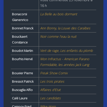
16 h
La Belle au bois dormant
Bonacorsi
Gianenrico
Ann Bonny, la Louve des Caraïbes
Bonnet Franck
Noir comme l'eau la nuit
Bouckaert
Constance
Vert de rage, Les enfants du plomb
Boudot Martin
Mon Infractus - American Parano
Bourhis Hervé
Formidable, les années Jack Lang
Freak Show Comix
Bouvier Pierre
Les trois pirates
Bressot Patrick
Affaires d'Etat
Buscaglia Alfio
Les candidats
Calé Laure
Mike Horn
Campoy Fred