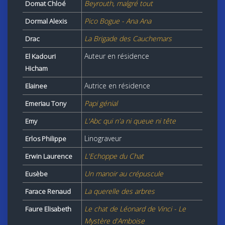
Beyrouth, malgré tout
Domat Chloé
Pico Bogue - Ana Ana
Dormal Alexis
La Brigade des Cauchemars
Drac
Auteur en résidence
El Kadouri
Hicham
Autrice en résidence
Elainee
Papi génial
Emeriau Tony
L'Abc qui n'a ni queue ni tête
Emy
Linograveur
Erlos Philippe
L'Echoppe du Chat
Erwin Laurence
Un manoir au crépuscule
Eusèbe
La querelle des arbres
Farace Renaud
Le chat de Léonard de Vinci - Le
Faure Elisabeth
Mystère d'Amboise