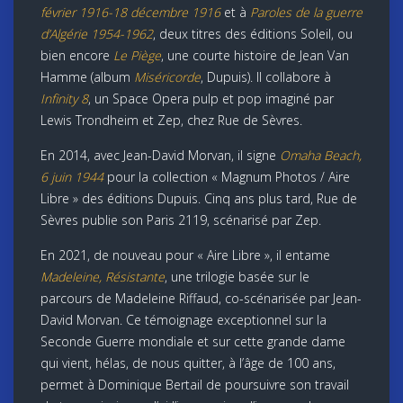
février 1916-18 décembre 1916
et à
Paroles de la guerre
d’Algérie 1954-1962
, deux titres des éditions Soleil, ou
bien encore
Le Piège
, une courte histoire de Jean Van
Hamme (album
Miséricorde
, Dupuis). Il collabore à
Infinity 8
, un Space Opera pulp et pop imaginé par
Lewis Trondheim et Zep, chez Rue de Sèvres.
En 2014, avec Jean-David Morvan, il signe
Omaha Beach,
6 juin 1944
pour la collection « Magnum Photos / Aire
Libre » des éditions Dupuis. Cinq ans plus tard, Rue de
Sèvres publie son Paris 2119, scénarisé par Zep.
En 2021, de nouveau pour « Aire Libre », il entame
Madeleine, Résistante
, une trilogie basée sur le
parcours de Madeleine Riffaud, co-scénarisée par Jean-
David Morvan. Ce témoignage exceptionnel sur la
Seconde Guerre mondiale et sur cette grande dame
qui vient, hélas, de nous quitter, à l’âge de 100 ans,
permet à Dominique Bertail de poursuivre son travail