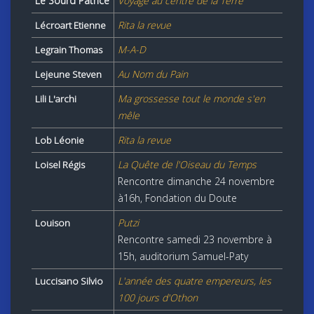
Le Sourd Patrice
Voyage au centre de la Terre
Rita la revue
Lécroart Etienne
M-A-D
Legrain Thomas
Au Nom du Pain
Lejeune Steven
Ma grossesse tout le monde s'en
Lili L'archi
mêle
Rita la revue
Lob Léonie
La Quête de l'Oiseau du Temps
Loisel Régis
Rencontre dimanche 24 novembre
à16h, Fondation du Doute
Putzi
Louison
Rencontre samedi 23 novembre à
15h, auditorium Samuel-Paty
L'année des quatre empereurs, les
Luccisano Silvio
100 jours d'Othon