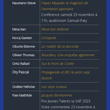
Hayao Miyazaki, le magicien de
Naumann Steve
l'animation japonaise
Conférence samedi 23 novembre à
11h, auditorium Samuel-Paty
Niina Xan Artbook
Niina Xan
Octopolis
Nocq Gaetan
Le maillot de la discorde
Oburie Etienne
Bourdieu, Une enquête algérienne
Olivier Thomas
Sur le front de Corée
Ortiz Rafael
Ory Pascal
Propagande et BD, le petit nazy
illustré
Les sept sceaux
Outtier Héloïse
Jacques Bonhomme
Paix Mathilde
Prix Jeunes Talents la SAIF 2023
Visite commentée 23 novembre à