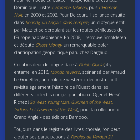
Dominique illustre
L'Homme Tableau
, puis
L’Homme
Nuit
, en 2000 et 2002. Pour Delcourt, il se lance ensuite
dans
Shandy, un Anglais dans l’empire
, un diptyque écrit
par Matz et se déroulant sur les routes périlleuses de
l’Europe napoléonienne. En 2008, il retrouve Smolderen
et débute
Ghost Money
, un remarquable polar
d’anticipation géopolitique paru chez Dargaud.
Collaborateur de longue date à
Fluide Glacial
, il y
entame, en 2016,
Mondo reverso
, scénarisé par Arnaud
Le Gouëfflec, un drôle de western « déconstruit ». Il
revisite également l’histoire de l’Ouest dans les
différents collectifs conçus par Tiburce Oger et Hervé
Richez (
Go West Young Man, Gunmen of the West,
Indians ! et Lawmen of the West
), pour la collection «
Grand Angle » des éditions Bamboo.
Toujours dans le registre des livres-chorale, l’on peut
ajouter ses participations à
Paroles de Verdun 21