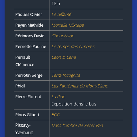
18 h
Le diffamé
Pâques Olivier
Mortelle Mixtape
Payen Mathilde
Choupisson
Périmony David
Le temps des Ombres
Pernette Pauline
Léon & Lena
Perrault
Clémence
Terra Incognita
Perrotin Serge
Les Fantômes du Mont-Blanc
Phicil
La Ride
Pierre Florent
Exposition dans le bus
EGG
Pinos Gilbert
Pissavy-
Dans l'ombre de Peter Pan
Yvernault