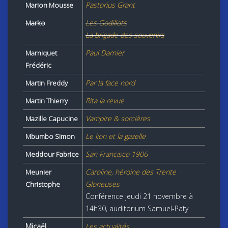
Pastorius Grant
Marion Mousse
Les Godillots
Marko
La brigade des souvenirs
Paul Darnier
Marniquet
Frédéric
Par la face nord
Martin Freddy
Rita la revue
Martin Thierry
Vampire & sorcières
Mazille Capucine
Le lion et la gazelle
Mbumbo Simon
San Francisco 1906
Meddour Fabrice
Caroline, héroine des Trente
Meunier
Glorieuses
Christophe
Conférence jeudi 21 novembre à
14h30, auditorium Samuel-Paty
Micaël
Les actualités