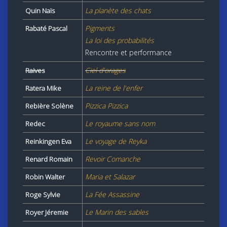
La planète des chats
Quin Naïs
Pigments
Rabaté Pascal
La loi des probabilités
Rencontre et performance
Ciel d'orages
Raives
La reine de l'enfer
Ratera Mike
Pizzica Pizzica
Rebière Solène
Le royaume sans nom
Redec
Le voyage de Reyka
Reinkingen Eva
Revoir Comanche
Renard Romain
Maria et Salazar
Robin Walter
La Fée Assassine
Roge Sylvie
Le Marin des sables
Royer Jéremie