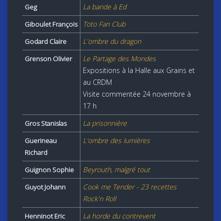
La bande à Ed
Geg
Toto Fan Club
Giboulet François
L'ombre du dragon
Godard Claire
Le Partage des Mondes
Grenson Olivier
Expositions à la Halle aux Grains et
au CRDM
Visite commentée 24 novembre à
17 h
La prisonnière
Gros Stanislas
L'ombre des lumières
Guerineau
Richard
Beyrouth, malgré tout
Guignon Sophie
Cook me Tender - 23 recettes
Guyot Johann
Rock'n Roll
La horde du contrevent
Henninot Eric