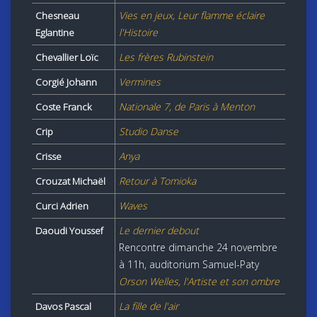
Vies en jeux, Leur flamme éclaire
Chesneau
l'Histoire
Eglantine
Les frères Rubinstein
Chevallier Loïc
Vermines
Corgié Johann
Nationale 7, de Paris à Menton
Coste Franck
Studio Danse
Crip
Anya
Crisse
Retour à Tomioka
Crouzat Michaël
Waves
Curci Adrien
Le dernier debout
Daoudi Youssef
Rencontre dimanche 24 novembre
à 11h, auditorium Samuel-Paty
Orson Welles, l'Artiste et son ombre
La fille de l'air
Davos Pascal