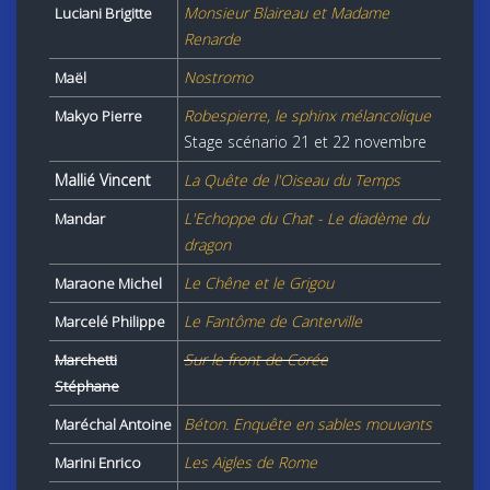
Monsieur Blaireau et Madame
Luciani Brigitte
Renarde
Nostromo
Maël
Robespierre, le sphinx mélancolique
Makyo Pierre
Stage scénario 21 et 22 novembre
Mallié Vincent
La Quête de l'Oiseau du Temps
L'Echoppe du Chat - Le diadème du
Mandar
dragon
Le Chêne et le Grigou
Maraone Michel
Le Fantôme de Canterville
Marcelé Philippe
Sur le front de Corée
Marchetti
Stéphane
Béton. Enquête en sables mouvants
Maréchal Antoine
Les Aigles de Rome
Marini Enrico