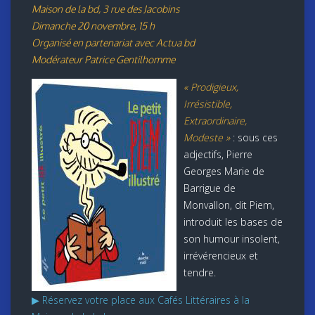
Maison de la bd, 3 rue des Jacobins
Dimanche 20 novembre, 15 h
Organisé en partenariat avec Actua bd
Modérateur Patrice Gentilhomme
« Prodigieux,
Irrésistible,
Extraordinaire,
Modeste »
: sous ces
adjectifs, Pierre
Georges Marie de
Barrigue de
Monvallon, dit Piem,
introduit les bases de
son humour insolent,
irrévérencieux et
tendre.
▶ Réservez votre place aux Cafés Littéraires à la