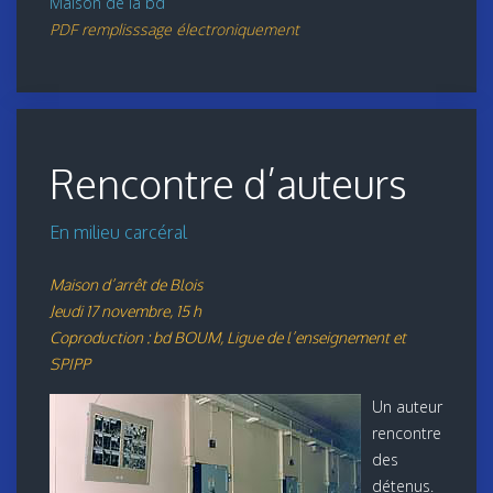
Maison de la bd
PDF remplisssage électroniquement
Rencontre d’auteurs
En milieu carcéral
Maison d’arrêt de Blois
Jeudi 17 novembre, 15 h
Coproduction : bd BOUM, Ligue de l’enseignement et
SPIPP
Un auteur
rencontre
des
détenus.