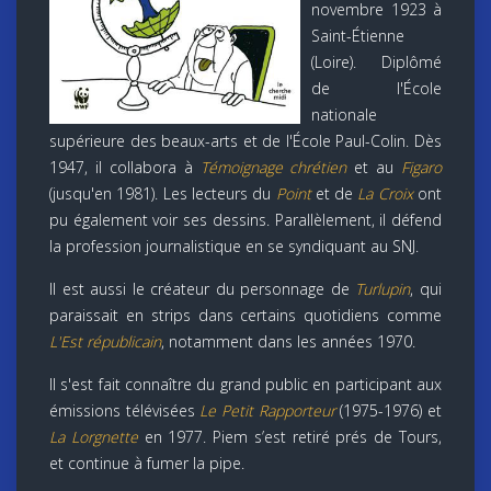
novembre 1923 à
Saint-Étienne
(Loire). Diplômé
de l'École
nationale
supérieure des beaux-arts et de l'École Paul-Colin. Dès
1947, il collabora à
Témoignage chrétien
et au
Figaro
(jusqu'en 1981). Les lecteurs du
Point
et de
La Croix
ont
pu également voir ses dessins. Parallèlement, il défend
la profession journalistique en se syndiquant au SNJ.
Il est aussi le créateur du personnage de
Turlupin
, qui
paraissait en strips dans certains quotidiens comme
L'Est républicain
, notamment dans les années 1970.
Il s'est fait connaître du grand public en participant aux
émissions télévisées
Le Petit Rapporteur
(1975-1976) et
La Lorgnette
en 1977. Piem s’est retiré prés de Tours,
et continue à fumer la pipe.