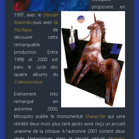
proposent en
1997, avec le
Dossier
Kokombo
puis avec
Ile
Pacifique,
de
découvrir cette
remarquable
production. Entre
1998 et 2000 est
paru le cycle des
quatre albums du
Collectionneur.
Evénement très
remarqué en
automne 2000,
Mosquito publie le monumental
Sharaz-De
qui sera
réédité deux mois plus tard après avoir reçu un accueil
unanime de la critique. A l'automne 2001 sortent deux
récits fantastiques dans le recueil intitulé
Myetzko
.