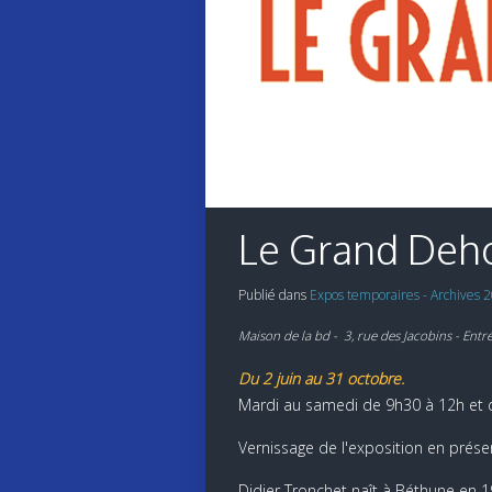
Le Grand Deh
Publié dans
Expos temporaires - Archives 
Maison de la bd - 3, rue des Jacobins - Entré
Du 2 juin au 31 octobre.
Mardi au samedi de 9h30 à 12h et 
Vernissage de l'exposition en prése
Didier Tronchet naît à Béthune en 1