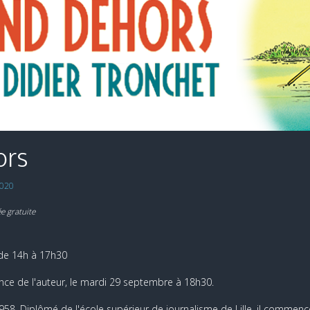
ors
2020
e gratuite
de 14h à 17h30
nce de l'auteur, le mardi 29 septembre à 18h30.
958. Diplômé de l'école supérieur de journalisme de Lille, il commence