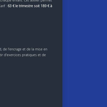
n chaque enfant. Cet atelier permet
arif :
63 € le trimestre soit 189 € à
, de l'encrage et de la mise en
ir d'exercices pratiques et de