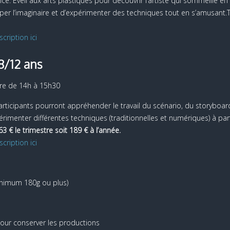
ice. Eveil aux arts plastiques pour découvrir l’artiste qui sommeille e
pper l’imaginaire et d’expérimenter des techniques tout en s’amusant.T
scription ici
8/12 ans
re de 14h à 15h30
articipants pourront appréhender le travail du scénario, du storyboard
imenter différentes techniques (traditionnelles et numériques) à part
63 € le trimestre soit 189 € à l’année.
scription ici
minimum 180g ou plus)
pour conserver les productions