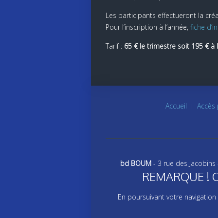
Les participants effectueront la cré
Pour l’inscription à l’année,
fiche d’in
Tarif :
65 € le trimestre soit 195 € à 
Accueil
Accès 
bd BOUM
- 3 rue des Jacobins
REMARQUE ! Ce s
En poursuivant votre navigation 