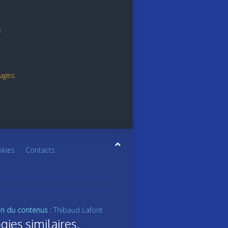
i
ages.
okies
Contacts
on du contenus :
Thibaud Lafont
gies similaires.