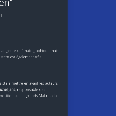
ien"
i
ut au genre cinématographique mais
stern est également très
nsiste à mettre en avant les auteurs
ichel Jans
, responsable des
position sur les grands Maîtres du