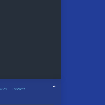
okies
Contacts