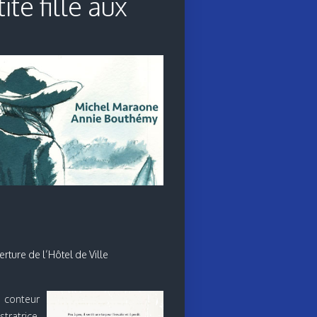
ite fille aux
rture de l’Hôtel de Ville
t conteur
lustratrice,