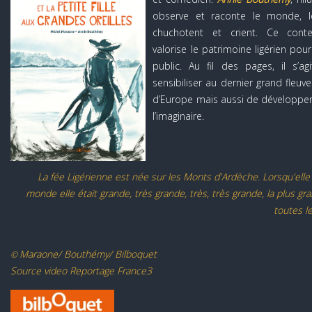
observe et raconte le monde, 
chuchotent et crient. Ce conte 
valorise le patrimoine ligérien pour
public. Au fil des pages, il s’a
sensibiliser au dernier grand fleuv
d’Europe mais aussi de développer l
l’imaginaire.
La fée Ligérienne est née sur les Monts d'Ardèche. Lorsqu'elle 
monde elle était grande, très grande, très, très grande, la plus gr
toutes le
Maraone/ Bouthémy/ Bilboquet
©
Source video Reportage France3