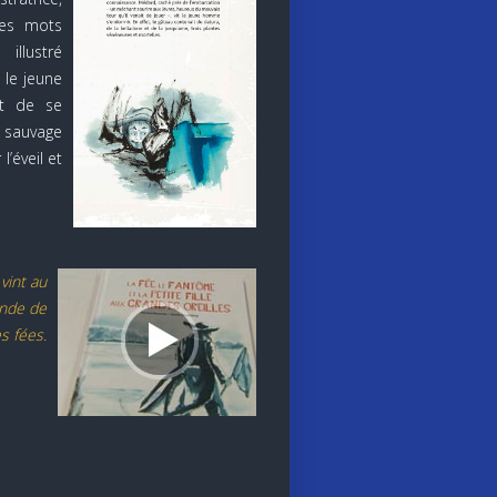
les mots
illustré
 le jeune
git de se
e sauvage
’éveil et
vint au
ande de
s fées.