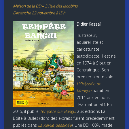
Maison de la BD – 3 Rue des Jacobins
Dimanche 22 novembre à 15 h
Didier Kassaï.
Illustrateur,
aquarelliste et
caricaturiste
autodidacte, il est né
en 1974 à Sibut en
Centrafrique. Son
premier album solo
L'Odyssée de
Mongou
paraît en
2014 aux éditions
l'Harmattan BD. En
2015, il publie
Tempête sur Bangui
aux éditions La
Boîte à Bulles (dont des extraits furent précédemment
publiés dans
La Revue dessinée
). Une BD 100% made