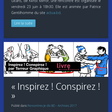
Gitans, de Kkrist Mirror, une rencontre est organisée le
vendredi 23 juin à 18h30. Elle est animée par Patrice
Gentilhomme du site
actua.bd
.
Lire la suite
« Inspirez ! Conspirez !
»
Publié dans
Rencontres Je dis BD - Archives 2017