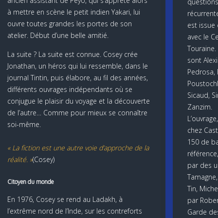
ancien assistant de Peyo, qui s’apprête alors
questions
à mettre en scène le petit indien Yakari, lui
récurrent
ouvre toutes grandes les portes de son
est issue 
atelier. Début d’une belle amitié.
avec le Ce
Touraine.
La suite ? La suite est connue. Cosey crée
sont Alexi
Jonathan, un héros qui lui ressemble, dans le
Pedrosa, 
journal Tintin, puis élabore, au fil des années,
Poustoch
différents ouvrages indépendants où se
Sicaud, S
conjugue le plaisir du voyage et la découverte
Zanzim.
de l’autre… Comme pour mieux se connaître
L’ouvrage,
soi-même.
chez Cas
150 de ba
« La fiction est une autre voie d’approche de la
référence
réalité. »
(Cosey)
par des un
Tamagne,
Citoyen du monde
Tin, Miche
En 1976, Cosey se rend au Ladakh, à
par Rober
l’extrême nord de l’Inde, sur les contreforts
Garde de