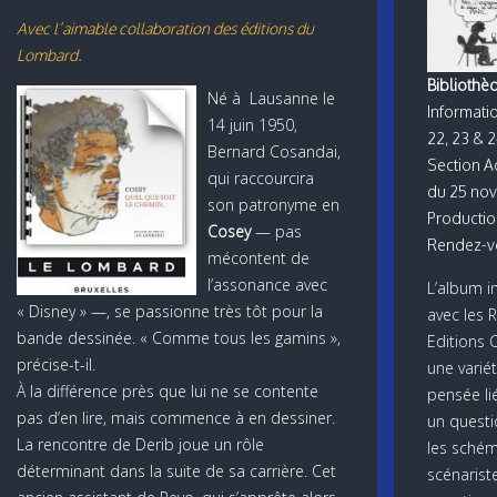
Avec l’aimable collaboration des éditions du
Lombard.
Biblioth
Né à Lausanne le
Informatio
14 juin 1950,
22, 23 & 
Bernard Cosandai,
Section A
qui raccourcira
du 25 no
son patronyme en
Producti
Cosey
— pas
Rendez-vo
mécontent de
l’assonance avec
L’album i
« Disney » —, se passionne très tôt pour la
avec les R
bande dessinée. « Comme tous les gamins »,
Editions 
précise-t-il.
une varié
À la différence près que lui ne se contente
pensée lié
pas d’en lire, mais commence à en dessiner.
un questi
La rencontre de Derib joue un rôle
les schém
déterminant dans la suite de sa carrière. Cet
scénarist