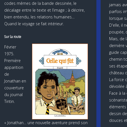
codes mêmes de la bande dessinée, le
jamais avo
décalage entre le texte et l’image ; à décrire,
parfois i
bien entendu, les relations humaines…
lorsque 
Quand le voyage se fait intérieur.
D'elle, il 
poupée, q
Sur la route
Mais, de 
dernière v
Février
guide cap
1975.
chemin to
Première
ses étape
apparition
château d
de
La force d
Jonathan en
dévoilée à
couverture
Face à la 
du journal
scénaris
Tintin.
éléments
dessin de
douces et
« Jonathan… une nouvelle aventure prend son