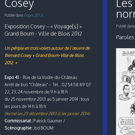
Cosey
Les
norm
Publié dans
Expos 2013
Exposition Cosey – « Voyage[s] »
Publié dan
Grand Boum - Ville de Blois 2012
Paroles
Un périple en trois volets autour de l’œuvre de
Bernard Cosey « Grand Boum-Ville de Blois
2012. »
Expo 41
- Rue de la Voûte-du-Château
Arrêt de bus "Château" – Tél. : 02 54 58 89 07
22, 23, 24 novembre de 9 h à 18 h
du 25 novembre 2013 au 5 janvier 2014 : tous
les jours de 14 h à 18 h
(fermé les 25 décembre 2013 & 1er janvier 2014)
Commissariat :
Patrick Gaumer /
Scénographie :
bd BOUM