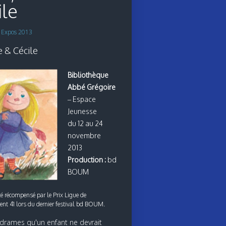
ile
s
Expos 2013
 & Cécile
Bibliothèque
Abbé Grégoire
– Espace
Jeunesse
du 12 au 24
novembre
2013
Production :
bd
BOUM
é récompensé par le Prix Ligue de
ent 41 lors du dernier festival bd BOUM.
s drames qu'un enfant ne devrait