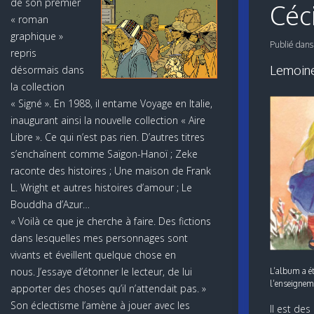
de son premier
Céc
« roman
graphique »
Publié dan
repris
Lemoine
désormais dans
la collection
« Signé ». En 1988, il entame Voyage en Italie,
inaugurant ainsi la nouvelle collection « Aire
Libre ». Ce qui n’est pas rien. D’autres titres
s’enchaînent comme Saïgon-Hanoï ; Zeke
raconte des histoires ; Une maison de Frank
L. Wright et autres histoires d’amour ; Le
Bouddha d’Azur…
« Voilà ce que je cherche à faire. Des fictions
dans lesquelles mes personnages sont
vivants et éveillent quelque chose en
nous. J’essaye d’étonner le lecteur, de lui
L’album a ét
l’enseignem
apporter des choses qu’il n’attendait pas. »
Son éclectisme l’amène à jouer avec les
Il est de