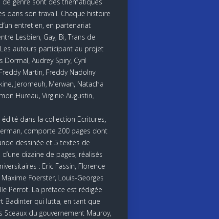
 de genre sont des thématiques
es dans son travail. Chaque histoire
d’un entretien, en partenariat
ntre Lesbien, Gay, Bi, Trans de
 Les auteurs participant au projet
s Dormal, Audrey Spiry, Cyril
Freddy Martin, Freddy Nadolny
kine, Jeromeuh, Merwan, Natacha
imon Hureau, Virginie Augustin,
 édité dans la collection Ecritures,
terman, comporte 200 pages dont
nde dessinée et 5 textes de
, d’une dizaine de pages, réalisés
iversitaires : Eric Fassin, Florence
 Maxime Foerster, Louis-Georges
lle Perrot. La préface est rédigée
t Badinter qui lutta, en tant que
s Sceaux du gouvernement Mauroy,