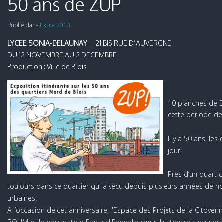
50 ans de ZUP
Publié dans
Expos 2013
LYCEE SONIA-DELAUNAY
– 21 BIS RUE D’AUVERGNE
DU 12 NOVEMBRE AU 2 DECEMBRE
Production : Ville de Blois
10 planches de 
cette période de 
Il y a 50 ans, le
jour.
Près d’un quart 
toujours dans ce quartier qui a vécu depuis plusieurs années de
urbaines.
A l’occasion de cet anniversaire, l'Espace des Projets de la Citoyenne
BOUM et le dessinateur Renaud Pennelle pour illustrer ce cinquant