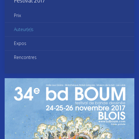
Festival 2017
Prix
Auteur(e)s
Expos
Rencontres