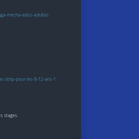
nga-mecha-ados-adultes
-strip-pour-les-8-12-ans-1
s stages.