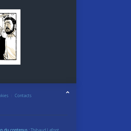
okies
Contacts
on du contenus :
Thibaud Lafont