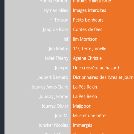
Hureau Simon
Paroles d'illettrisme
Hyman Miles
Images interdites
H. Tonton
Petits bonheurs
Jaap de Boer
Contes de fées
Jef
Jim Morrison
Jim Maitre
1/7, Terre Jumelle
Jollet Thierry
Agatha Christie
Josepe
Une croisière au hasard
Joubert Bernard
Dictionnaires des livres et journ
Jouvray Anne-Claire
La Pès Rekin
Jouvray Jérome
La Pès Rekin
Jouvray Olivier
Majipoor
Julie M.
Mille et une bêtes
Juncker Nicolas
Immergés