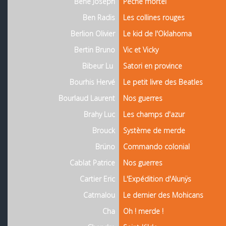
Béhé Joseph
Pêché mortel
Ben Radis
Les collines rouges
Berlion Olivier
Le kid de l'Oklahoma
Bertin Bruno
Vic et Vicky
Bibeur Lu
Satori en province
Bourhis Hervé
Le petit livre des Beatles
Bourlaud Laurent
Nos guerres
Brahy Luc
Les champs d'azur
Brouck
Système de merde
Brüno
Commando colonial
Cablat Patrice
Nos guerres
Cartier Eric
L'Expédition d'Alunÿs
Catmalou
Le dernier des Mohicans
Cha
Oh ! merde !