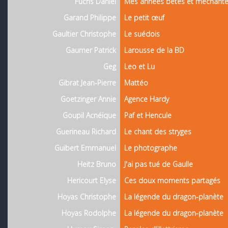
Fuchs Daniel
Mes années bêtes et méchant
Garand Philippe
Le petit œuf
Gaultier Christophe
Le suédois
Gaumer Patrick
Larousse de la BD
Geg
Leo et Lu
Gibrat Jean-Pierre
Mattéo
Goetzinger Annie
Agence Hardy
Goupil Acnéïque
Paf et Hencule
Guerineau Richard
Le chant des stryges
Guibert Emmanuel
Le photographe
Heitz Bruno
J'ai pas tué de Gaulle
Hericourt Elyse
Ces doux moments partagés
Hoyas Christophe
La légende du dragon-planète
Hoyas Rodolphe
La légende du dragon-planète