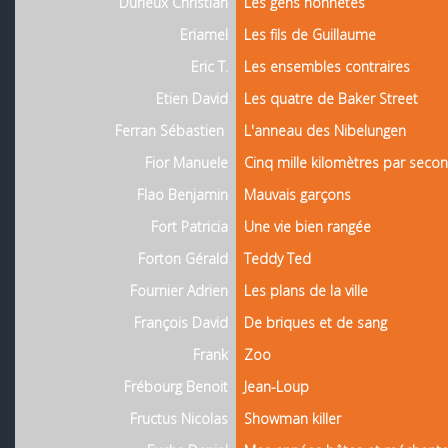
Durieux Christian
Les gens honnêtes
Eriamel
Les fils de Guillaume
Eric T.
Les ensembles contraires
Etien David
Les quatre de Baker Street
Ferran Sébastien
L'anneau des Nibelungen
Fior Manuele
Cinq mille kilomètres par seco
Flao Benjamin
Mauvais garçons
Fort Patricia
Une vie bien rangée
Forton Gérald
Teddy Ted
Fournier Adrien
Les plans de la ville
François David
De briques et de sang
Frank
Zoo
Frébourg Benoit
Jean-Loup
Fructus Nicolas
Showman killer