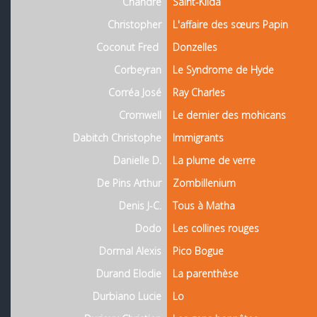
Chandre
Saint-Kilda
Christopher
L'affaire des sœurs Papin
Coconut Fred
Donzelles
Corbeyran
Le Syndrome de Hyde
Corréa José
Ray Charles
Cromwell
Le dernier des mohicans
Dabitch Christophe
Immigrants
Danielle D.
La plume de verre
De Pins Arthur
Zombillenium
Denis J-C.
Tous à Matha
Dodo
Les collines rouges
Dormal Alexis
Pico Bogue
Durand Elodie
La parenthèse
Durbiano Lucie
Lo