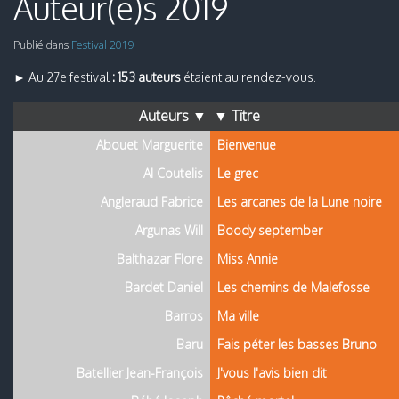
Auteur(e)s 2019
Publié dans
Festival 2019
► Au 27e festival
: 153 auteurs
étaient au rendez-vous.
Auteurs ▼
▼ Titre
Abouet Marguerite
Bienvenue
Al Coutelis
Le grec
Angleraud Fabrice
Les arcanes de la Lune noire
Argunas Will
Boody september
Balthazar Flore
Miss Annie
Bardet Daniel
Les chemins de Malefosse
Barros
Ma ville
Baru
Fais péter les basses Bruno
Batellier Jean-François
J'vous l'avis bien dit