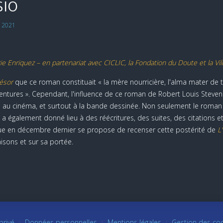
sio
s 2021
Enriquez – en partenariat avec CICLIC, la Fondation du Doute et la Ville 
résor
que ce roman constituait « la mère nourricière, l'alma mater de to
ntures ». Cependant, l'influence de ce roman de Robert Louis Stevens
au cinéma, et surtout à la bande dessinée. Non seulement le roman est
 également donné lieu à des réécritures, des suites, des citations et 
ue en décembre dernier se propose de recenser cette postérité de
L
aisons et sur sa portée.
privé
Données personnelles
Mentions légales
Gestion des co